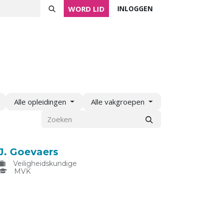
WORD LID
INLOGGEN
ver NVVK
Mijn NVVK
Contact
Agenda
Alle opleidingen
Alle vakgroepen
J. Goevaers
Veiligheidskundige
MVK