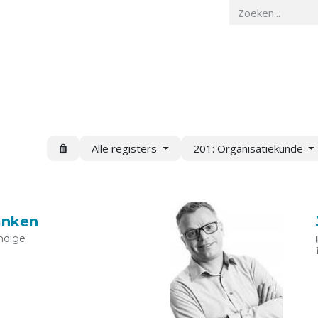
Home
Veiligheidskunde
Actueel
O
Alle registers
201: Organisatiekunde
ranken
ndige