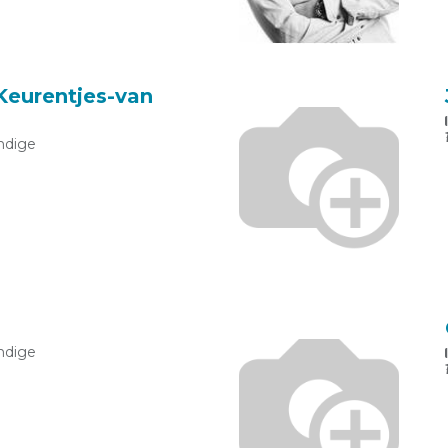
 Keurentjes-van
ndige
ndige