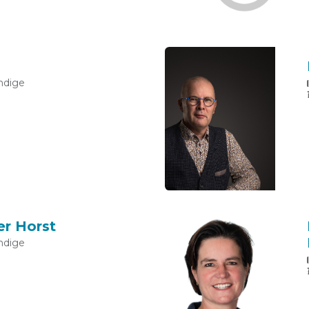
ndige
er Horst
ndige