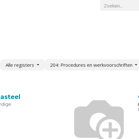
Home
Veiligheidskunde
Actueel
O
Alle registers
204: Procedures en werkvoorschriften
Casteel
ndige