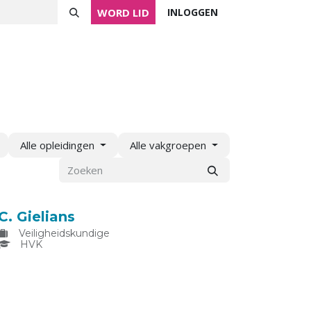
WORD LID
INLOGGEN
ver NVVK
Mijn NVVK
Contact
Agenda
Alle opleidingen
Alle vakgroepen
C. Gielians
Veiligheidskundige
HVK