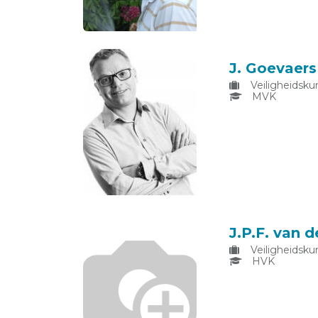
J. Goevaers
Veiligheidsku
MVK
J.P.F. van d
Veiligheidsku
HVK