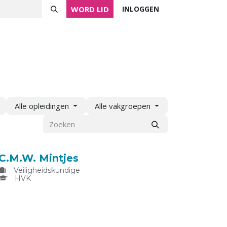
WORD LID
INLOGGEN
ver NVVK
Mijn NVVK
Contact
Agenda
Alle opleidingen
Alle vakgroepen
C.M.W. Mintjes
Veiligheidskundige
HVK