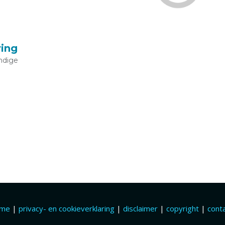
ring
ndige
ome
|
privacy- en cookieverklaring
|
disclaimer
|
copyright
|
cont