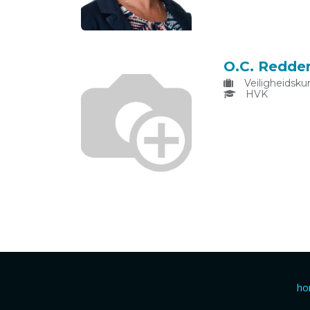
O.C. Redde
Veiligheidsku
HVK
h