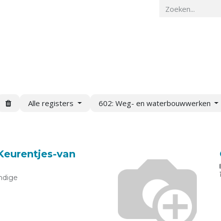
Home
Veiligheidskunde
Actueel
O
Alle registers
602: Weg- en waterbouwwerken
 Keurentjes-van
ndige