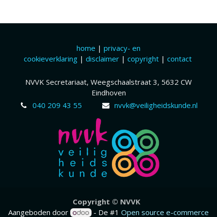
home
|
privacy- en
cookieverklaring
|
disclaimer
|
copyright
|
contact
NVVK Secretariaat, Weegschaalstraat 3, 5632 CW
Eindhoven
040 209 43 55
nvvk@veiligheidskunde.nl
Copyr​ight © NVVK
Aangeboden door
- De #1
Open source e-commerce