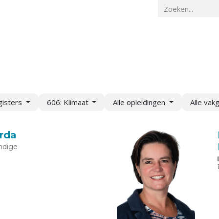
Home
Veiligheidskunde
Actueel
O
gisters
606: Klimaat
Alle opleidingen
Alle vak
rda
ndige