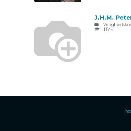
J.H.M. Pete
Veiligheidsku
HVK
h