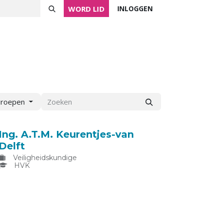
WORD LID
INLOGGEN
ver NVVK
Mijn NVVK
Contact
Agenda
groepen
Ing. A.T.M. Keurentjes-van
Delft
Veiligheidskundige
HVK