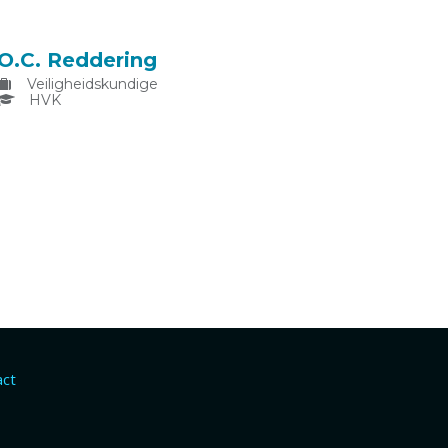
O.C. Reddering
Veiligheidskundige
HVK
act