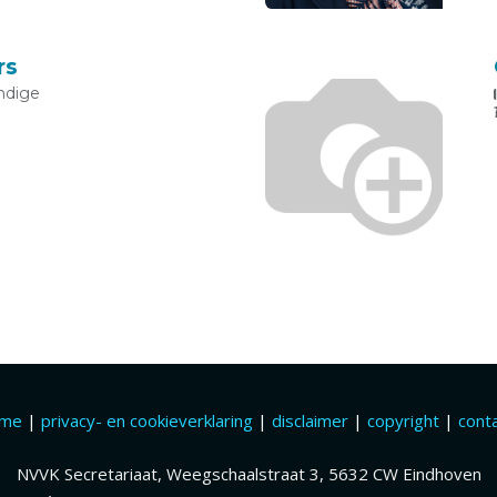
rs
ndige
ome
|
privacy- en cookieverklaring
|
disclaimer
|
copyright
|
cont
NVVK Secretariaat, Weegschaalstraat 3, 5632 CW Eindhoven