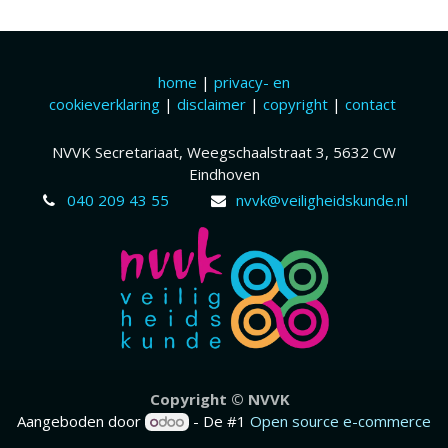
home
|
privacy- en
cookieverklaring
|
disclaimer
|
copyright
|
contact
NVVK Secretariaat, Weegschaalstraat 3, 5632 CW
Eindhoven
040 209 43 55
nvvk@veiligheidskunde.nl
Copyr​ight © NVVK
Aangeboden door
- De #1
Open source e-commerce