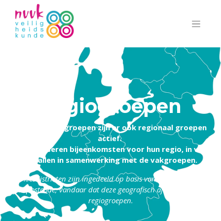
Regiogroepen
Naast de vakgroepen zijn er ook regionaal groepen
actief.
Zij organiseren bijeenkomsten voor hun regio, in veel
gevallen in samenwerking met de vakgroepen.
De
kiesdistricten zijn ingedeeld op basis van aantallen leden
per postcode, vandaar dat deze geografisch afwijken van de
regiogroepen.