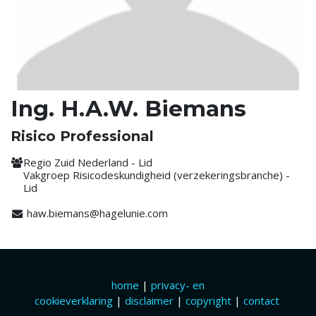
Ing. H.A.W. Biemans
Risico Professional
Regio Zuid Nederland - Lid
Vakgroep Risicodeskundigheid (verzekeringsbranche) -
Lid
haw.biemans@hagelunie.com
home
|
privacy- en
cookieverklaring
|
disclaimer
|
copyright
|
contact