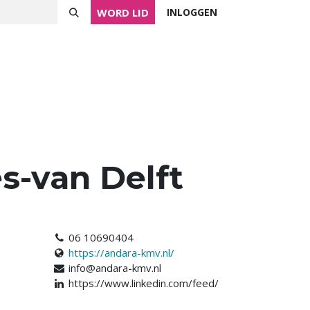
WORD LID
INLOGGEN
ver NVVK
Mijn NVVK
Contact
Agenda
es-van Delft
06 10690404
https://andara-kmv.nl/
info@andara-kmv.nl
https://www.linkedin.com/feed/