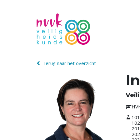
Terug naar het overzicht
I
Veil
HV
101
102
201
202
203