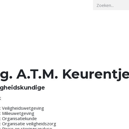
Home
Veiligheidskunde
Actueel
O
ng. A.T.M. Keurentj
igheidskundige
K
: Veiligheidswetgeving
: Milieuwetgeving
: Organisatiekunde
: Organisatie veiligheidszorg
: Risico en storingsanalyse