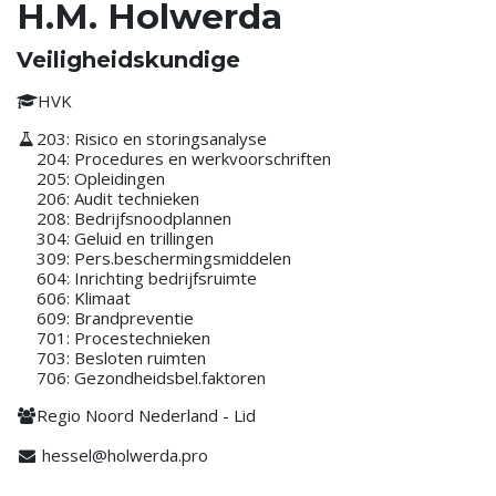
H.M. Holwerda
Veiligheidskundige
HVK
203: Risico en storingsanalyse
204: Procedures en werkvoorschriften
205: Opleidingen
206: Audit technieken
208: Bedrijfsnoodplannen
304: Geluid en trillingen
309: Pers.beschermingsmiddelen
604: Inrichting bedrijfsruimte
606: Klimaat
609: Brandpreventie
701: Procestechnieken
703: Besloten ruimten
706: Gezondheidsbel.faktoren
Regio Noord Nederland - Lid
hessel@holwerda.pro