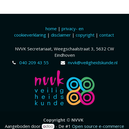
home
|
privacy- en
cookieverklaring
|
disclaimer
|
copyright
|
contact
NVVK Secretariaat, Weegschaalstraat 3, 5632 CW
Eindhoven
040 209 43 55
nvvk@veiligheidskunde.nl
Copyr​ight © NVVK
Aangeboden door
- De #1
Open source e-commerce