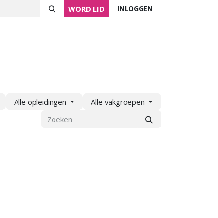
WORD LID
INLOGGEN
ver NVVK
Mijn NVVK
Contact
Agenda
Alle opleidingen
Alle vakgroepen