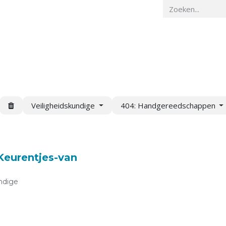
Home
Veiligheidskunde
Actueel
O
Veiligheidskundige
404: Handgereedschappen
 Keurentjes-van
ndige