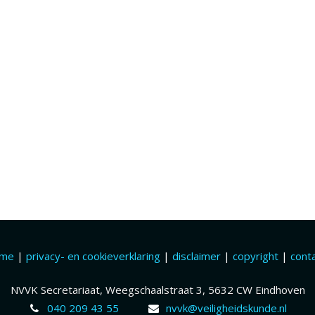
ome
|
privacy- en cookieverklaring
|
disclaimer
|
copyright
|
cont
NVVK Secretariaat, Weegschaalstraat 3, 5632 CW Eindhoven
040 209 43 55
nvvk@veiligheidskunde.nl