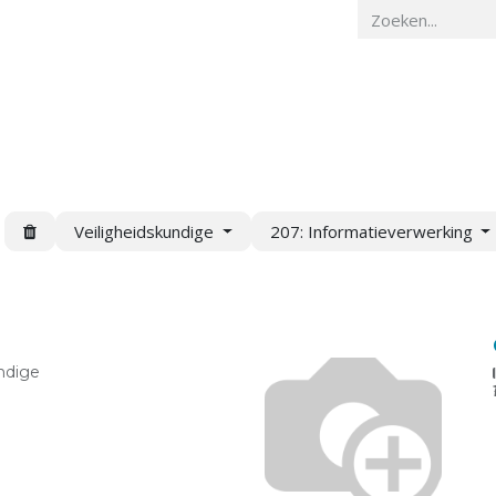
Home
Veiligheidskunde
Actueel
O
Veiligheidskundige
207: Informatieverwerking
ndige