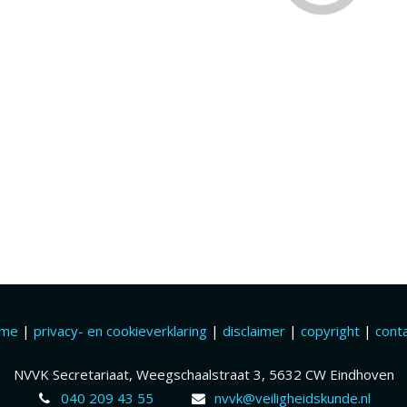
ome
|
privacy- en cookieverklaring
|
disclaimer
|
copyright
|
cont
NVVK Secretariaat, Weegschaalstraat 3, 5632 CW Eindhoven
040 209 43 55
nvvk@veiligheidskunde.nl