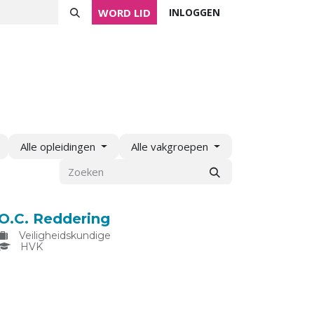
WORD LID
INLOGGEN
ver NVVK
Mijn NVVK
Contact
Agenda
Alle opleidingen
Alle vakgroepen
O.C. Reddering
Veiligheidskundige
HVK