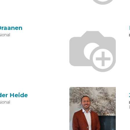
Draanen
ional
 der Heide
ional