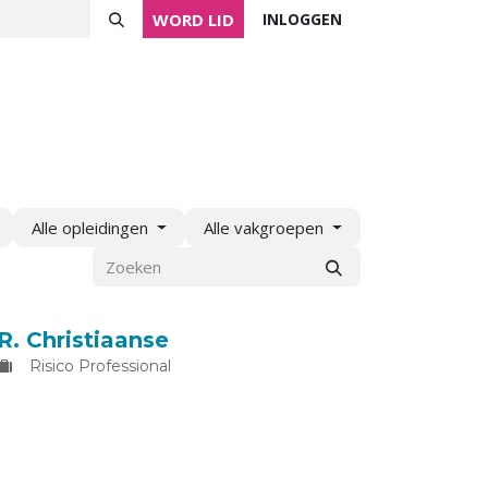
WORD LID
INLOGGEN
ver NVVK
Mijn NVVK
Contact
Agenda
Alle opleidingen
Alle vakgroepen
R. Christiaanse
Risico Professional