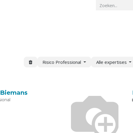
Home
Veiligheidskunde
Actueel
O
Risico Professional
Alle expertises
. Biemans
ional