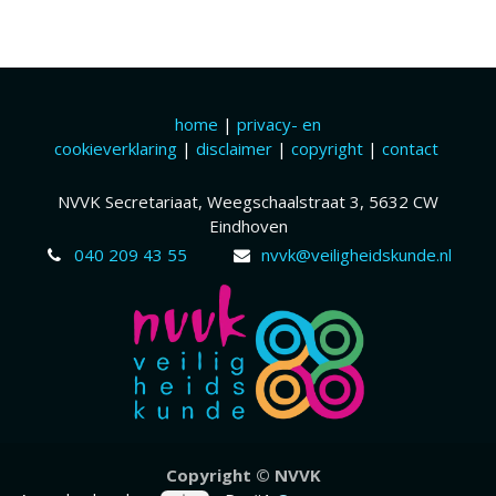
home
|
privacy- en
cookieverklaring
|
disclaimer
|
copyright
|
contact
NVVK Secretariaat, Weegschaalstraat 3, 5632 CW
Eindhoven
040 209 43 55
nvvk@veiligheidskunde.nl
Copyr​ight © NVVK