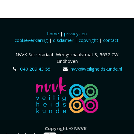
home
|
privacy- en
cookieverklaring
|
disclaimer
|
copyright
|
contact
NVVK Secretariaat, Weegschaalstraat 3, 5632 CW
Eindhoven
040 209 43 55
nvvk@veiligheidskunde.nl
Copyr​ight © NVVK