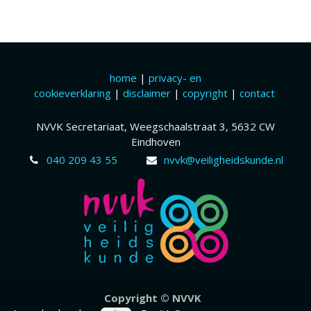
home
|
privacy- en
cookieverklaring
|
disclaimer
|
copyright
|
contact
NVVK Secretariaat, Weegschaalstraat 3, 5632 CW
Eindhoven
040 209 43 55
nvvk@veiligheidskunde.nl
Copyr​ight © NVVK