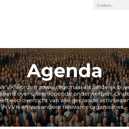
Home
Veiligheidskunde
Actueel
O
Agenda
NVVK worden zowel regionaal als landelijk bi
seerd over uiteenlopende onderwerpen. Ond
ft een overzicht van alle geplande activiteite
NVVK en van andere relevante organisaties.