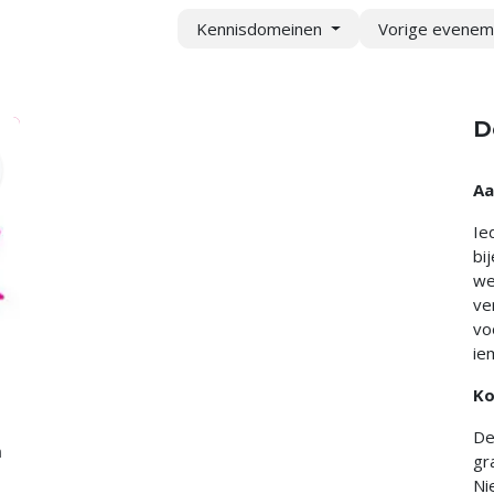
Kennisdomeinen
Vorige evene
D
Aa
Ie
bi
we
ve
vo
ie
Ko
De
n
gr
Ni