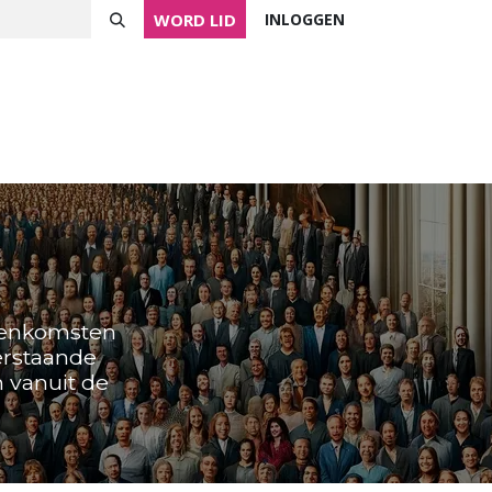
WORD LID
INLOGGEN
ver NVVK
Mijn NVVK
Contact
Agenda
jeenkomsten
erstaande
n vanuit de