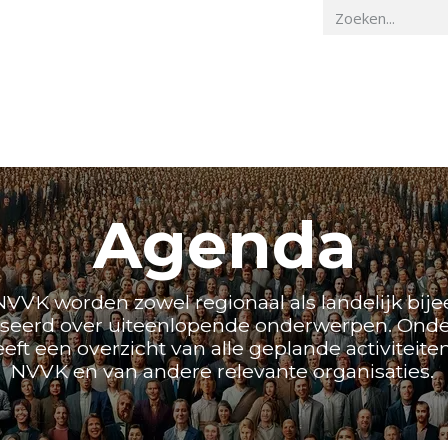
Home
Veiligheidskunde
Actueel
O
Agenda
NVVK worden zowel regionaal als landelijk bi
seerd over uiteenlopende onderwerpen. Ond
ft een overzicht van alle geplande activiteite
NVVK en van andere relevante organisaties.