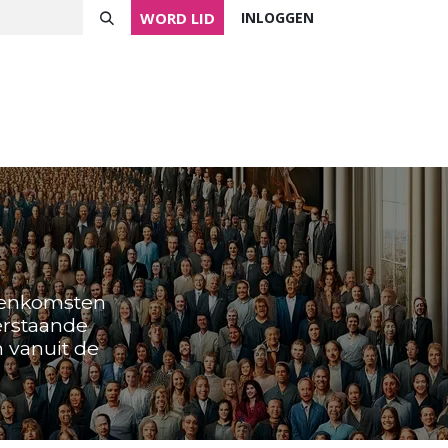
WORD LID
INLOGGEN
ver NVVK
Mijn NVVK
Contact
Agenda
jeenkomsten
erstaande
n vanuit de