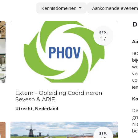
Kennisdomeinen
Aankomende evene
D
SEP.
17
Aa
Ie
bi
we
ve
vo
ie
Extern - Opleiding Coördineren
Ko
Seveso & ARIE
Utrecht
,
Nederland
De
gr
Ni
be
SEP.