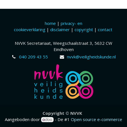
home
|
privacy- en
cookieverklaring
|
disclaimer
|
copyright
|
contact
NVVK Secretariaat, Weegschaalstraat 3, 5632 CW
Eindhoven
040 209 43 55
nvvk@veiligheidskunde.nl
Copyr​ight © NVVK
Aangeboden door
- De #1
Open source e-commerce