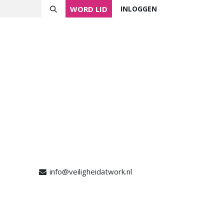
WORD LID
INLOGGEN
ver NVVK
Mijn NVVK
Contact
Agenda
info@veiligheidatwork.nl