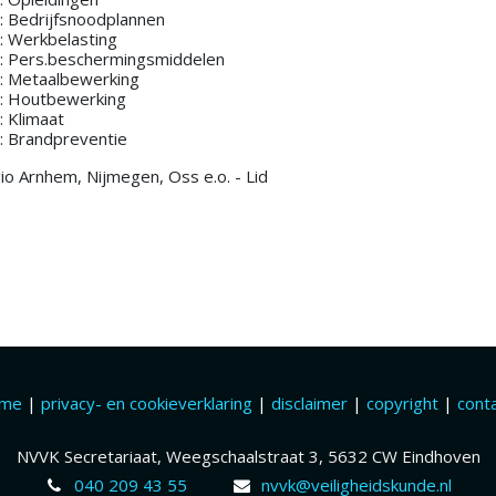
: Bedrijfsnoodplannen
: Werkbelasting
: Pers.beschermingsmiddelen
: Metaalbewerking
: Houtbewerking
: Klimaat
: Brandpreventie
io Arnhem, Nijmegen, Oss e.o. - Lid
ome
|
privacy- en cookieverklaring
|
disclaimer
|
copyright
|
cont
NVVK Secretariaat, Weegschaalstraat 3, 5632 CW Eindhoven
040 209 43 55
nvvk@veiligheidskunde.nl