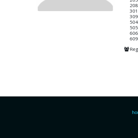
208
301
309
504
505
606
609
Reg
h