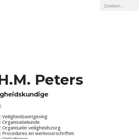
Home
Veiligheidskunde
Actueel
O
.H.M. Peters
igheidskundige
K
: Veiligheidswetgeving
: Organisatiekunde
: Organisatie veiligheidszorg
: Procedures en werkvoorschriften
: Opleidingen