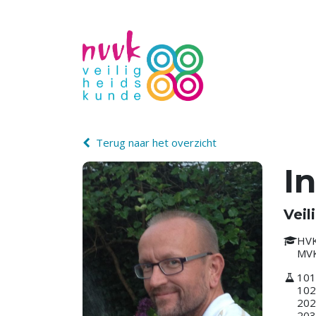
Terug naar het overzicht
In
Veil
HV
MV
101
102
202
203