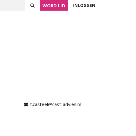
WORD LID
INLOGGEN
ver NVVK
Mijn NVVK
Contact
Agenda
t.casteel@cast-advies.nl