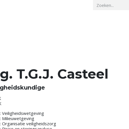
Home
Veiligheidskunde
Actueel
O
g. T.G.J. Casteel
igheidskundige
K
K
: Veiligheidswetgeving
: Milieuwetgeving
: Organisatie veiligheidszorg
: Risico en storingsanalyse