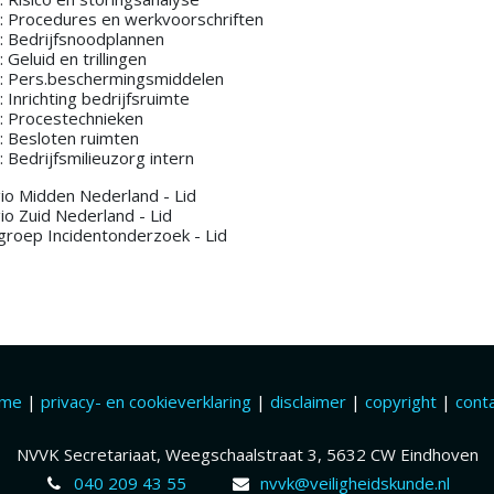
: Procedures en werkvoorschriften
: Bedrijfsnoodplannen
 Geluid en trillingen
: Pers.beschermingsmiddelen
 Inrichting bedrijfsruimte
: Procestechnieken
: Besloten ruimten
 Bedrijfsmilieuzorg intern
io Midden Nederland - Lid
io Zuid Nederland - Lid
groep Incidentonderzoek - Lid
ome
|
privacy- en cookieverklaring
|
disclaimer
|
copyright
|
cont
NVVK Secretariaat, Weegschaalstraat 3, 5632 CW Eindhoven
040 209 43 55
nvvk@veiligheidskunde.nl