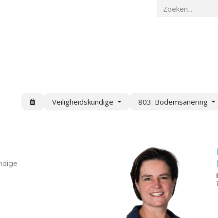
Home
Veiligheidskunde
Actueel
O
Veiligheidskundige
803: Bodemsanering
ndige