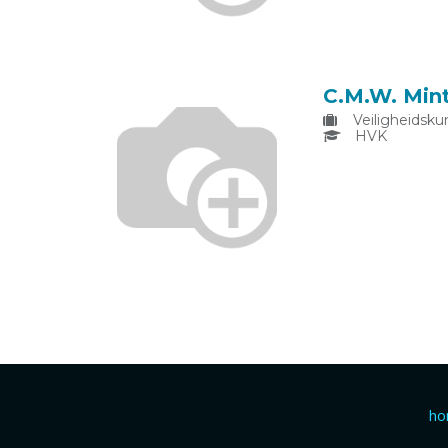
C.M.W. Mint
Veiligheidsku
HVK
h