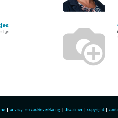
jes
ndige
ome
|
privacy- en cookieverklaring
|
disclaimer
|
copyright
|
cont