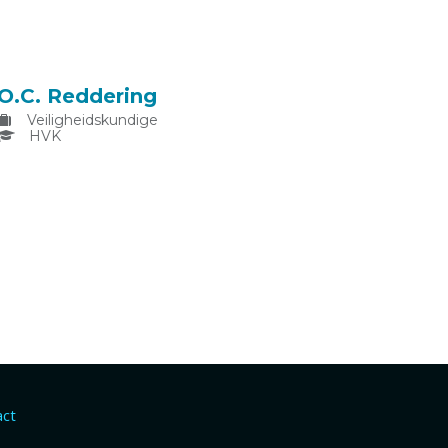
O.C. Reddering
Veiligheidskundige
HVK
act