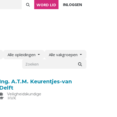
WORD LID
INLOGGEN
ver NVVK
Mijn NVVK
Contact
Agenda
Alle opleidingen
Alle vakgroepen
Ing. A.T.M. Keurentjes-van
Delft
Veiligheidskundige
HVK