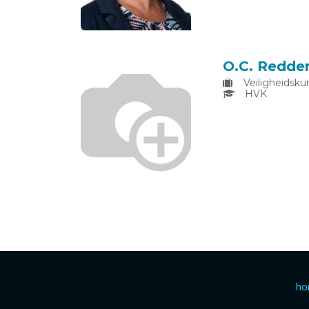
O.C. Redde
Veiligheidsku
HVK
h