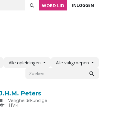
WORD LID
INLOGGEN
ver NVVK
Mijn NVVK
Contact
Agenda
Alle opleidingen
Alle vakgroepen
J.H.M. Peters
Veiligheidskundige
HVK