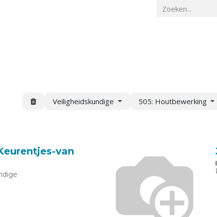
Home
Veiligheidskunde
Actueel
O
Veiligheidskundige
505: Houtbewerking
 Keurentjes-van
ndige