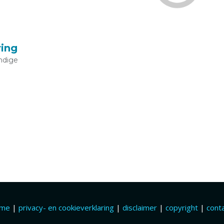
ring
ndige
ome
|
privacy- en cookieverklaring
|
disclaimer
|
copyright
|
cont