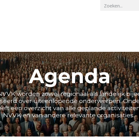
Home
Veiligheidskunde
Actueel
O
Agenda
NVVK worden zowel regionaal als landelijk bi
seerd over uiteenlopende onderwerpen. Ond
ft een overzicht van alle geplande activiteite
NVVK en van andere relevante organisaties.