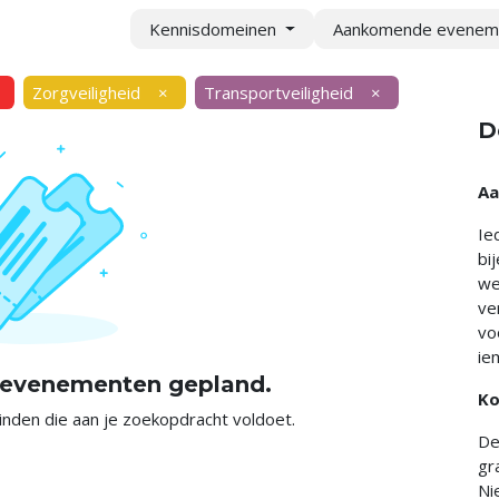
Kennisdomeinen
Aankomende evene
Zorgveiligheid
×
Transportveiligheid
×
D
Aa
Ie
bi
we
ve
vo
ie
n evenementen gepland.
Ko
den die aan je zoekopdracht voldoet.
De
gr
Ni