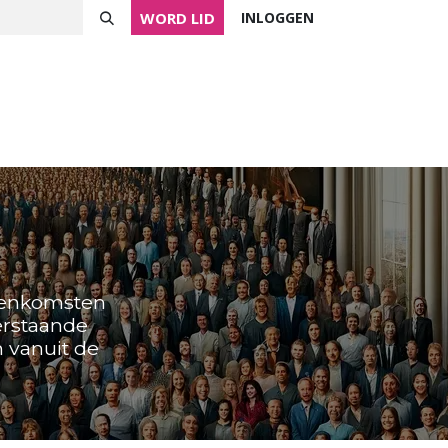
WORD LID
INLOGGEN
ver NVVK
Mijn NVVK
Contact
Agenda
jeenkomsten
erstaande
n vanuit de